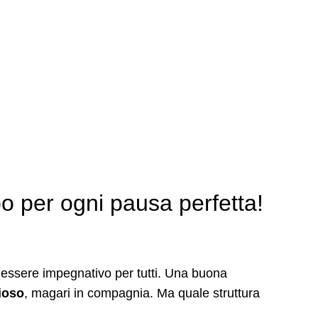
ennis
Palestra
Prenota
Blog
Contattaci
o per ogni pausa perfetta!
uò essere impegnativo per tutti. Una buona
zioso
, magari in compagnia. Ma quale struttura