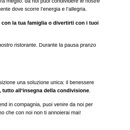
ora meglio: da noi puoi condividere le nostre
nte dove scorre l’energia e l’allegria.
n la tua famiglia o divertirti con i tuoi
 nostro ristorante. Durante la pausa pranzo
sizione una soluzione unica: il benessere
 tutto all’insegna della condivisione
.
end in compagnia, puoi venire da noi per
o che con noi non ti annoierai mai!