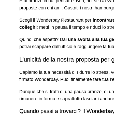
E al pranzo ci hai pensato? Beh, noi sì! Da 
proposte con chi ami. Gustati i nostri hamburger
Scegli il Wonderbay Restaurant per
incontrare
colleghi
: metti in pausa il tempo e riduci lo st
Quindi che aspetti? Dai
una svolta alla tua g
potrai scappare dall’ufficio e raggiungere la tu
L’unicità della nostra proposta per
Capiamo la tua necessità di ridurre lo stress,
firmato Wonderbay. Puoi finalmente fare tua l
Dunque che si tratti di una pausa pranzo, di 
rimanere in forma e soprattutto lasciarti andar
Quando passi a trovarci? Il Wonderbay 