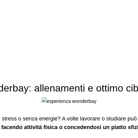
nce
Pole Dance for Kids
Padel
Padel for Kids
Beach T
,
WONDER RESTAURANT
WONDERBAY
erbay: allenamenti e ottimo cib
o di stress o senza energie? A volte lavorare o studiare p
o
facendo attività fisica o concedendosi un piatto sfi