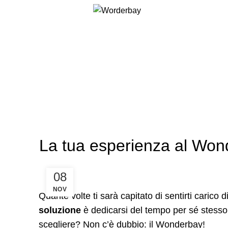
Chi siamo
Pole Da
Blog
HOME
WONDER RESTAURANT
La tua esperienza al Wond
08
NOV
Quante volte ti sarà capitato di sentirti caric
soluzione
è dedicarsi del tempo per sé stess
scegliere? Non c’è dubbio: il Wonderbay!