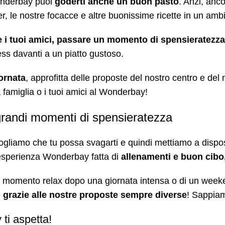
Wonderbay puoi
goderti anche un buon pasto
. Anzi, anc
, le nostre focacce e altre buonissime ricette in un ambie
 i tuoi amici, passare un momento di spensieratezza co
ress davanti a un piatto gustoso.
iornata
, approfitta delle proposte del nostro centro e del
a famiglia o i tuoi amici al Wonderbay!
 grandi momenti di spensieratezza
 vogliamo che tu possa svagarti e quindi mettiamo a dispo
’esperienza Wonderbay fatta di
allenamenti e buon cibo,
un momento relax dopo una giornata intensa o di un week
e
grazie alle nostre proposte sempre diverse
! Sappiam
ti aspetta!