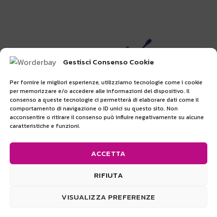
Gestisci Consenso Cookie
Per fornire le migliori esperienze, utilizziamo tecnologie come i cookie
per memorizzare e/o accedere alle informazioni del dispositivo. Il
consenso a queste tecnologie ci permetterà di elaborare dati come il
comportamento di navigazione o ID unici su questo sito. Non
Beach Planet San Marino srl
acconsentire o ritirare il consenso può influire negativamente su alcune
Via dei Giacinti, 20 - 47899 Serravalle (RSM)
caratteristiche e funzioni.
(+378) 0549 904168
|
info@wonderbay.sm
COE 23706
ACCETTA
RIFIUTA
VISUALIZZA PREFERENZE
WONDERBAY
2021 -
Web Agency