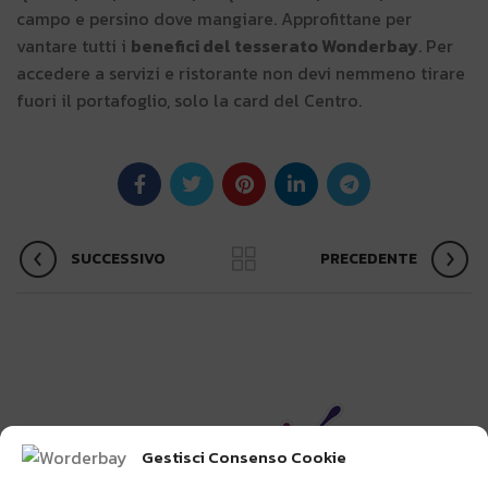
campo e persino dove mangiare. Approfittane per
vantare tutti i
benefici del tesserato Wonderbay
. Per
accedere a servizi e ristorante non devi nemmeno tirare
fuori il portafoglio, solo la card del Centro.
SUCCESSIVO
PRECEDENTE
Gestisci Consenso Cookie