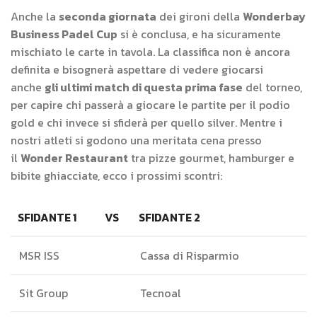
Anche la
seconda giornata
dei gironi della
Wonderbay
Business Padel Cup
si è conclusa, e ha sicuramente
mischiato le carte in tavola. La classifica non è ancora
definita e bisognerà aspettare di vedere giocarsi
anche
gli ultimi match di questa prima fase
del torneo,
per capire chi passerà a giocare le partite per il podio
gold e chi invece si sfiderà per quello silver. Mentre i
nostri atleti si godono una meritata cena presso
il
Wonder Restaurant
tra pizze gourmet, hamburger e
bibite ghiacciate, ecco i prossimi scontri:
SFIDANTE 1
VS
SFIDANTE 2
MSR ISS
Cassa di Risparmio
Sit Group
Tecnoal