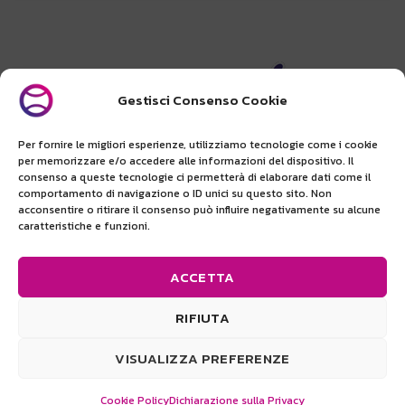
Gestisci Consenso Cookie
Per fornire le migliori esperienze, utilizziamo tecnologie come i cookie
per memorizzare e/o accedere alle informazioni del dispositivo. Il
consenso a queste tecnologie ci permetterà di elaborare dati come il
comportamento di navigazione o ID unici su questo sito. Non
Beach Planet San Marino srl
acconsentire o ritirare il consenso può influire negativamente su alcune
Via dei Giacinti, 20 - 47899 Serravalle (RSM)
caratteristiche e funzioni.
(+378) 0549 904168
|
info@wonderbay.sm
COE 23706
ACCETTA
RIFIUTA
VISUALIZZA PREFERENZE
WONDERBAY
2021 -
Web Agency
Cookie Policy
Dichiarazione sulla Privacy