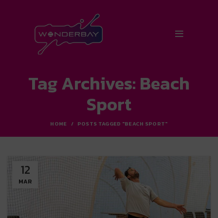
Tag Archives: Beach
Sport
HOME
POSTS TAGGED "BEACH SPORT"
12
MAR