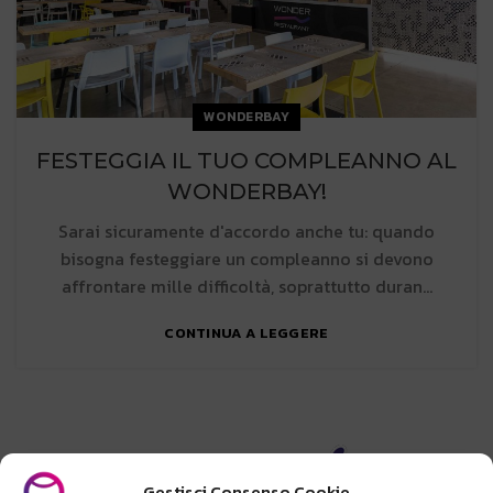
WONDERBAY
FESTEGGIA IL TUO COMPLEANNO AL
WONDERBAY!
Sarai sicuramente d'accordo anche tu: quando
bisogna festeggiare un compleanno si devono
affrontare mille difficoltà, soprattutto duran...
CONTINUA A LEGGERE
Gestisci Consenso Cookie