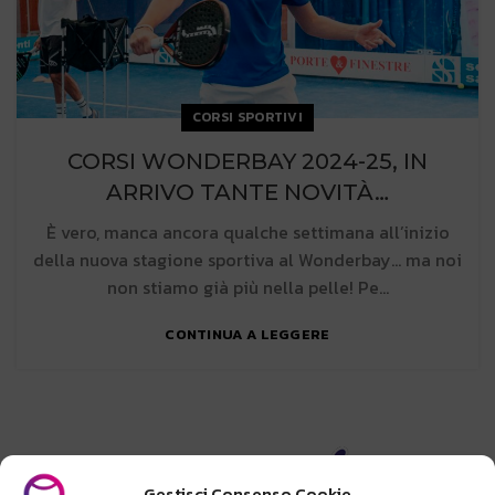
CORSI SPORTIVI
CORSI WONDERBAY 2024-25, IN
ARRIVO TANTE NOVITÀ…
È vero, manca ancora qualche settimana all’inizio
della nuova stagione sportiva al Wonderbay… ma noi
non stiamo già più nella pelle! Pe...
CONTINUA A LEGGERE
Gestisci Consenso Cookie